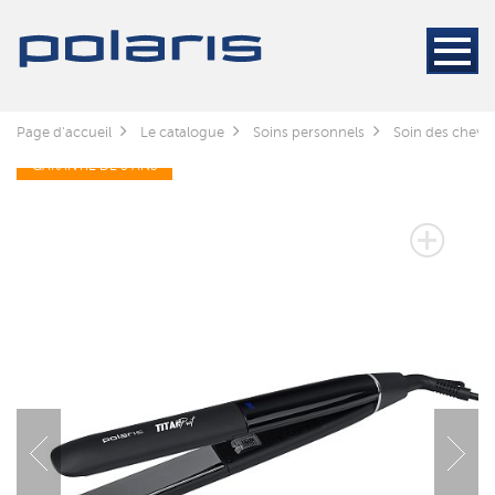
Page d'accueil
Le catalogue
Soins personnels
Soin des cheve
GARANTIE DE 3 ANS