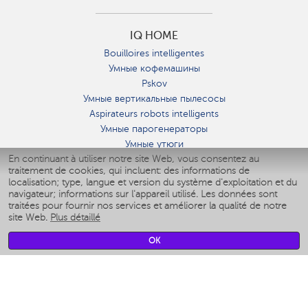
IQ HOME
Bouilloires intelligentes
Умные кофемашины
Pskov
Умные вертикальные пылесосы
Aspirateurs robots intelligents
Умные парогенераторы
Умные утюги
En continuant à utiliser notre site Web, vous consentez au
Умные аэрогрили
traitement de cookies, qui incluent: des informations de
Умные мультиварки
localisation; type, langue et version du système d'exploitation et du
Умные блендеры
navigateur; informations sur l'appareil utilisé. Les données sont
Humidificateurs intelligents
traitées pour fournir nos services et améliorer la qualité de notre
site Web.
Plus détaillé
Умные вентиляторы
Умные ирригаторы
OK
Pèse-personne intelligent
Умные роботы-мойщики окон
Multicuiseur intelligent
Мерч Polaris IQ Home