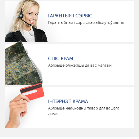
ГАРАНТЫЯ І СЭРВІС
Гарантыйнае і сэрвіснае абслугоўванне
СПІС КРАМ
Абярыце бліжэйшы да вас магазін
ІНТЭРНЭТ КРАМА
Абярыце неабходны тавар для вашага
дома