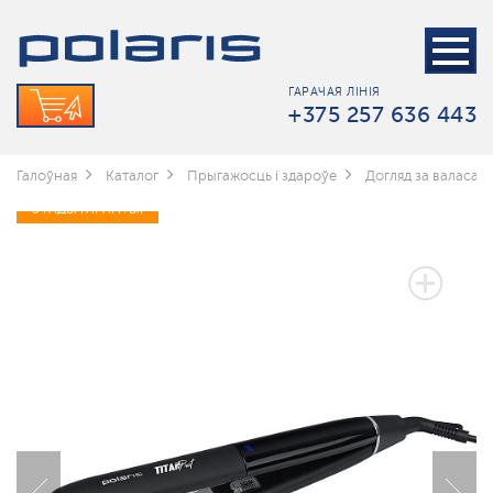
ГАРАЧАЯ ЛІНІЯ
+375 257 636 443
Галоўная
Каталог
Прыгажосць і здароўе
Догляд за валасамі
3 ГАДЫ ГАРАНТЫІ