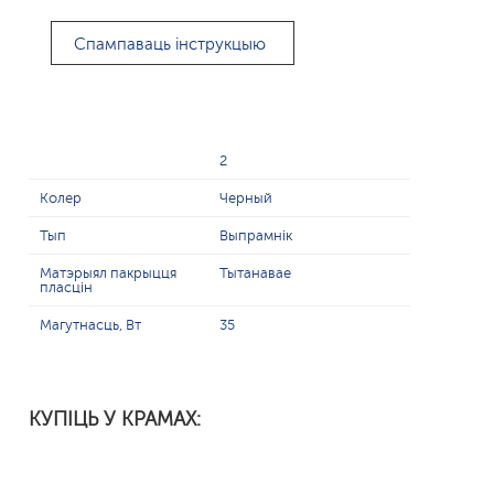
Спампаваць інструкцыю
2
Колер
Черный
Тып
Выпрамнік
Матэрыял пакрыцця
Тытанавае
пласцін
Магутнасць, Вт
35
КУПІЦЬ У КРАМАХ: