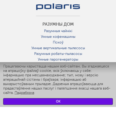
РАЗУМНЫ ДОМ
Разумныя чайнікі
Умные кофемашины
Пскоў
Умные вертикальные пылесосы
Разумныя робаты-пыласосы
Умные парогенераторы
Умные утюги
Працягваючы карыстацца нашым вэб-сайтам, Вы згаджаецеся
на апрацоўку файлаў cookie, якія ўключаюць у сябе:
Умные аэрогрили
інфармацыю пра месцазнаходжанне; тып, мову і версію
Умные мультиварки
аперацыйнай сістэмы і браўзэра; інфармацыю аб
Умные блендеры
выкарыстоўваным прыладзе. Дадзеныя апрацоўваюцца для
Разумныя ўвільгатняльнікі
прадастаўлення нашых паслуг і паляпшэння якасці нашага вэб-
сайта.
Падрабязна
Умные вентиляторы
Умные ирригаторы
OK
Разумныя падлогавыя шалі
Умные роботы-мойщики окон