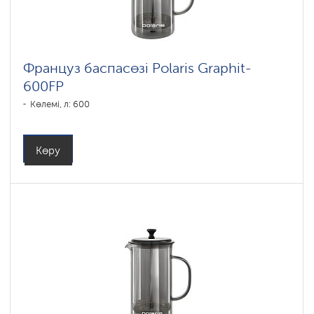
Коллекция
посуды
Stein
Коллекция
Француз баспасөзі Polaris Graphit-
посуды
Monolit
600FP
Көлемі, л: 600
Коллекция
посуды
Solid
Коллекция
Көру
посуды
Pearl