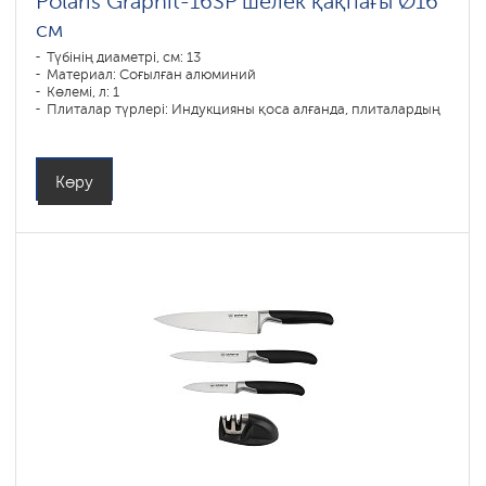
Polaris Graphit-16SP шелек қақпағы Ø16
см
Түбінің диаметрі, см: 13
Материал: Соғылған алюминий
Көлемі, л: 1
Плиталар түрлері: Индукцияны қоса алғанда, плиталардың
барлық түрлері
Көру