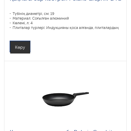
Түбінің диаметрі, см: 19
Материал: Соғылған алюминий
Көлемі, л: 4
Плиталар түрлері: Индукцияны қоса алғанда, плиталардың
барлық түрлері
Көру