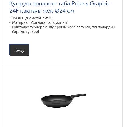
Қуыруға арналған таба Polaris Graphit-
24F қақпағы жоқ Ø24 см
Түбінің диаметрі, см: 19
Материал: Соғылған алюминий
Плиталар түрлері: Индукцияны қоса алғанда, плиталардың
барлық түрлері
Көру