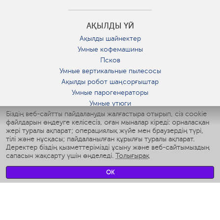
АҚЫЛДЫ ҮЙ
Ақылды шайнектер
Умные кофемашины
Псков
Умные вертикальные пылесосы
Ақылды робот шаңсорғыштар
Умные парогенераторы
Умные утюги
Біздің веб-сайтты пайдалануды жалғастыра отырып, сіз cookie
Умные аэрогрили
файлдарын өңдеуге келісесіз, оған мыналар кіреді: орналасқан
Умные мультиварки
жері туралы ақпарат; операциялық жүйе мен браузердің түрі,
Умные блендеры
тілі және нұсқасы; пайдаланылған құрылғы туралы ақпарат.
Ақылды дымқылдатқыштар
Деректер біздің қызметтерімізді ұсыну және веб-сайтымыздың
сапасын жақсарту үшін өңделеді.
Толығырақ
Умные вентиляторы
Умные ирригаторы
OK
Жуынатын бөлменің ақылды таразы
Умные роботы-мойщики окон
Ақылды мультипісіргіш
Мерч Polaris IQ Home