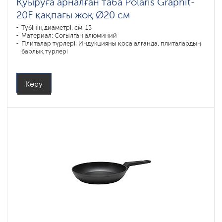
Қуыруға арналған таба Polaris Graphit-
20F қақпағы жоқ Ø20 см
Түбінің диаметрі, см: 15
Материал: Соғылған алюминий
Плиталар түрлері: Индукцияны қоса алғанда, плиталардың
барлық түрлері
Көру