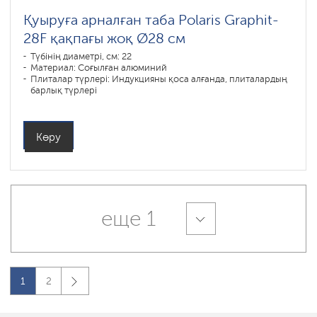
Қуыруға арналған таба Polaris Graphit-
28F қақпағы жоқ Ø28 см
Түбінің диаметрі, см: 22
Материал: Соғылған алюминий
Плиталар түрлері: Индукцияны қоса алғанда, плиталардың
барлық түрлері
Көру
еще 1
1
2