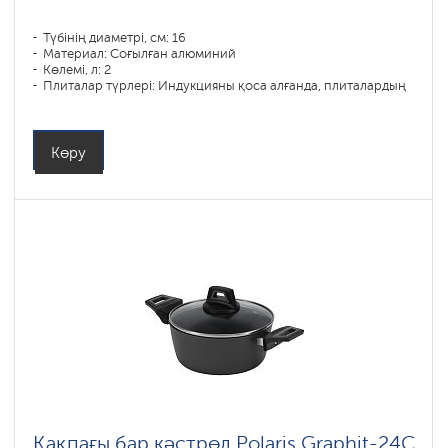
Түбінің диаметрі, см: 16
Материал: Соғылған алюминий
Көлемі, л: 2
Плиталар түрлері: Индукцияны қоса алғанда, плиталардың
барлық түрлері
Көру
Қақпағы бар кәстрөл Polaris Graphit-24C