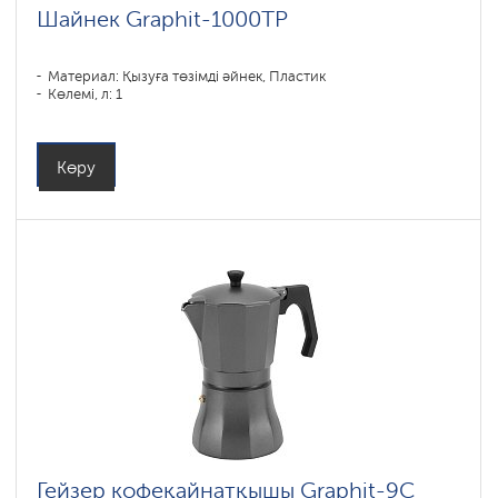
Шайнек Graphit-1000TP
Материал: Қызуға төзімді әйнек, Пластик
Көлемі, л: 1
Көру
Гейзер кофеқайнатқышы Graphit-9С