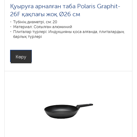
Қуыруға арналған таба Polaris Graphit-
26F қақпағы жоқ Ø26 см
Түбінің диаметрі, см: 20
Материал: Соғылған алюминий
Плиталар түрлері: Индукцияны қоса алғанда, плиталардың
барлық түрлері
Көру