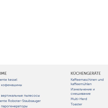
OME
KÜCHENGERÄTE
gente kessel
Kaffeemaschinen und
kaffeemühlen
 кофемашины
Измельчение и
смешивание
 вертикальные пылесосы
Multi-Herd
igente Roboter-Staubsauger
Toaster
 парогенераторы