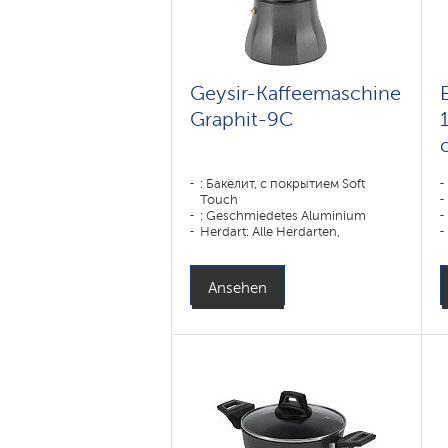
Geysir-Kaffeemaschine
Graphit-9С
: Бакелит, с покрытием Soft
Touch
: Geschmiedetes Aluminium
Herdart: Alle Herdarten,
einschließlich Induktionsherde
Ansehen