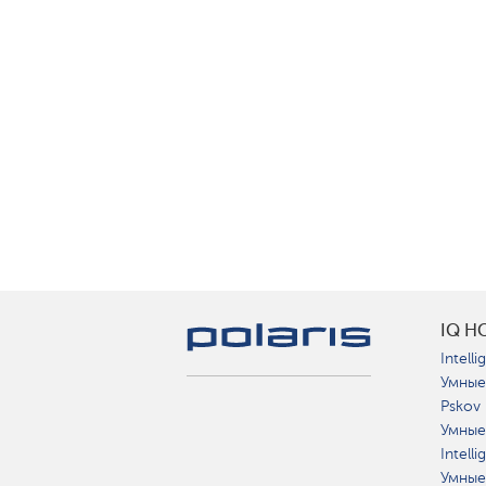
IQ H
Intelli
Умные
Pskov
Умные
Intell
Умные