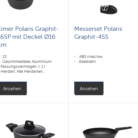
Eimer Polaris Graphit-
Messerset Polaris
16SP mit Deckel Ø16
Graphit-4SS
cm
: 13
: ABS пластик
: Geschmiedetes Aluminium
: Edelstahl
Fassungsvermögen, l: 1 l
Herdart: Alle Herdarten,
einschließlich Induktionsherde
Ansehen
Ansehen