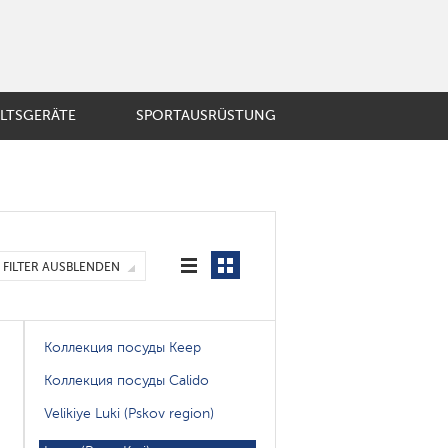
LTSGERÄTE
SPORTAUSRÜSTUNG
BST UND GEMÜSE
ösische Presse
ir-Kaffeemaschine
mobecher
E
FILTER AUSBLENDEN
er
enzubehör
Коллекция посуды Keep
Коллекция посуды Calido
Velikiye Luki (Pskov region)