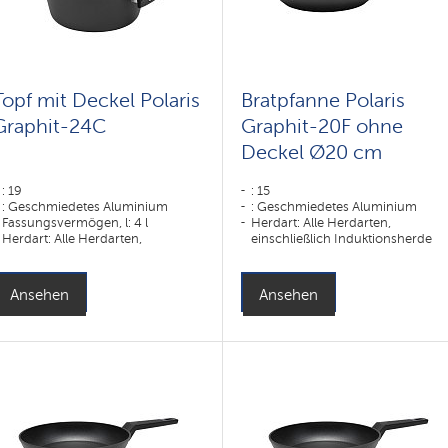
Topf mit Deckel Polaris
Bratpfanne Polaris
Graphit-24C
Graphit-20F ohne
Deckel Ø20 cm
: 19
: 15
: Geschmiedetes Aluminium
: Geschmiedetes Aluminium
Fassungsvermögen, l: 4 l
Herdart: Alle Herdarten,
Herdart: Alle Herdarten,
einschließlich Induktionsherde
einschließlich Induktionsherde
Ansehen
Ansehen