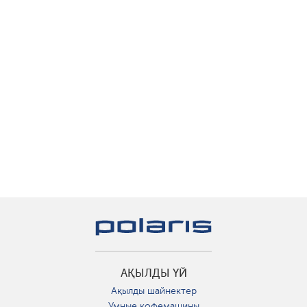
АҚЫЛДЫ ҮЙ
Ақылды шайнектер
Умные кофемашины