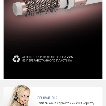
СЕНІМДІЛІК
Кепілдік және сервистік қызмет көрсету