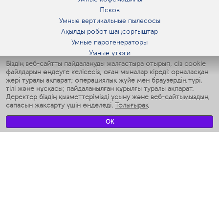
Псков
Умные вертикальные пылесосы
Ақылды робот шаңсорғыштар
Умные парогенераторы
Умные утюги
Біздің веб-сайтты пайдалануды жалғастыра отырып, сіз cookie
Умные аэрогрили
файлдарын өңдеуге келісесіз, оған мыналар кіреді: орналасқан
Умные мультиварки
жері туралы ақпарат; операциялық жүйе мен браузердің түрі,
Умные блендеры
тілі және нұсқасы; пайдаланылған құрылғы туралы ақпарат.
Ақылды дымқылдатқыштар
Деректер біздің қызметтерімізді ұсыну және веб-сайтымыздың
сапасын жақсарту үшін өңделеді.
Толығырақ
Умные вентиляторы
Умные ирригаторы
OK
Жуынатын бөлменің ақылды таразы
Умные роботы-мойщики окон
Ақылды мультипісіргіш
Мерч Polaris IQ Home
КЛИМАТ
Ылғалдандырғыштар
Желдеткіштер
Ауа тазартқыштар