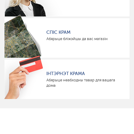
СПІС КРАМ
Абярыце бліжэйшы да вас магазін
ІНТЭРНЭТ КРАМА
Абярыце неабходны тавар для вашага
дома