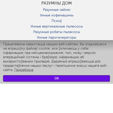
РАЗУМНЫ ДОМ
Разумныя чайнікі
Умные кофемашины
Пскоў
Умные вертикальные пылесосы
Разумныя робаты-пыласосы
Умные парогенераторы
Умные утюги
Працягваючы карыстацца нашым вэб-сайтам, Вы згаджаецеся
на апрацоўку файлаў cookie, якія ўключаюць у сябе:
Умные аэрогрили
інфармацыю пра месцазнаходжанне; тып, мову і версію
Умные мультиварки
аперацыйнай сістэмы і браўзэра; інфармацыю аб
Умные блендеры
выкарыстоўваным прыладзе. Дадзеныя апрацоўваюцца для
Разумныя ўвільгатняльнікі
прадастаўлення нашых паслуг і паляпшэння якасці нашага вэб-
сайта.
Падрабязна
Умные вентиляторы
Умные ирригаторы
OK
Разумныя падлогавыя шалі
Умные роботы-мойщики окон
Разумныя мультиварки
Мерч Polaris IQ Home
КЛІМАТ