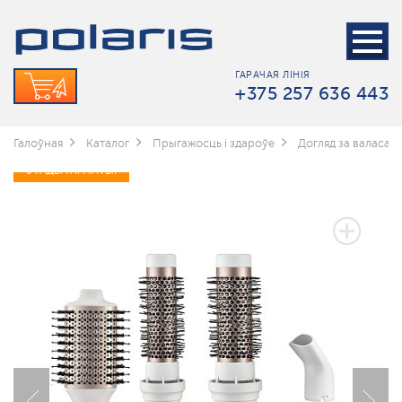
ГАРАЧАЯ ЛІНІЯ
+375 257 636 443
Галоўная
Каталог
Прыгажосць і здароўе
Догляд за валасамі
3 ГАДЫ ГАРАНТЫІ