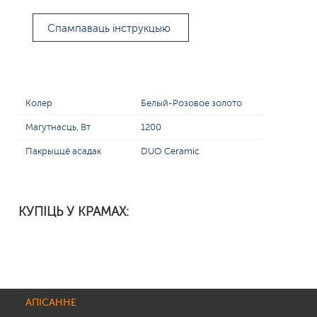
Спампаваць інструкцыю
Колер
Белый-Розовое золото
Магутнасць, Вт
1200
Пакрыццё асадак
DUO Ceramic
КУПІЦЬ У КРАМАХ:
АПІСАННЕ