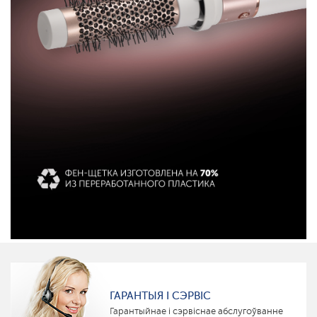
ГАРАНТЫЯ І СЭРВІС
Гарантыйнае і сэрвіснае абслугоўванне