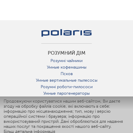
РОЗУМНИЙ ДІМ
Розумні чайники
Умные кофемашины
Псков
Умные вертикальные пылесосы
Розумні роботи-пилососи
Умные парогенераторы
Умные утюги
Продовжуючи користуватися нашим веб-сайтом, Ви даєте
згоду на обробку файлів cookie, які включають в себе:
Умные аэрогрили
інформацію про місцезнаходження; тип, мову і версію
Умные мультиварки
операційної системи і браузера; інформацію про
Умные блендеры
використовуваний пристрій. Дані обробляються для надання
Розумні зволожувачі
наших послуг та покращення якості нашого веб-сайту.
Більш детальна інформація
Умные вентиляторы