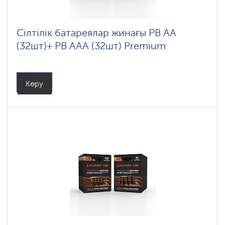
Сілтілік батареялар жинағы PB АА
(32шт)+ PB ААА (32шт) Premium
Көру