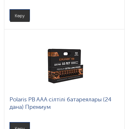
Көру
Polaris PB AAA сілтілі батареялары (24
дана) Премиум
Көру