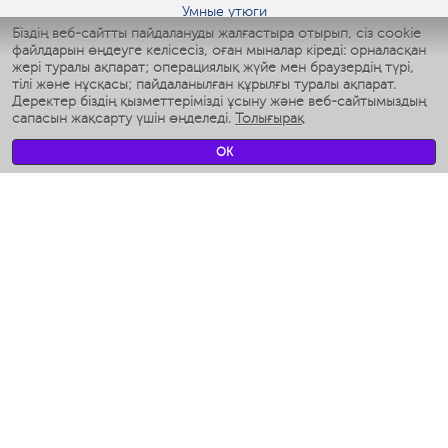
Умные утюги
Біздің веб-сайтты пайдалануды жалғастыра отырып, сіз cookie
Умные аэрогрили
файлдарын өңдеуге келісесіз, оған мыналар кіреді: орналасқан
Умные мультиварки
жері туралы ақпарат; операциялық жүйе мен браузердің түрі,
Умные блендеры
тілі және нұсқасы; пайдаланылған құрылғы туралы ақпарат.
Ақылды дымқылдатқыштар
Деректер біздің қызметтерімізді ұсыну және веб-сайтымыздың
сапасын жақсарту үшін өңделеді.
Толығырақ
Умные вентиляторы
Умные ирригаторы
OK
Жуынатын бөлменің ақылды таразы
Умные роботы-мойщики окон
Ақылды мультипісіргіш
Мерч Polaris IQ Home
КЛИМАТ
Ылғалдандырғыштар
Желдеткіштер
Ауа тазартқыштар
АСҮЙ АРНАЛҒАН ТЕХНИКА
Кофеқайнатқыштар және кофе ұнтақтағыштар
Измельчение и смешивание