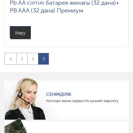
Pb AA сілтілі батарея жинағы (32 дана)+
PB AAA (32 дана) Премиум
Көру
1
2
3
СЕНІМДІЛІК
Кепілдік және сервистік қызмет көрсету