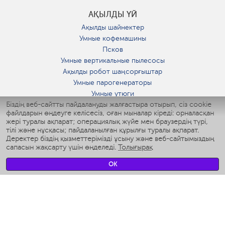
АҚЫЛДЫ ҮЙ
Ақылды шайнектер
Умные кофемашины
Псков
Умные вертикальные пылесосы
Ақылды робот шаңсорғыштар
Умные парогенераторы
Умные утюги
Біздің веб-сайтты пайдалануды жалғастыра отырып, сіз cookie
Умные аэрогрили
файлдарын өңдеуге келісесіз, оған мыналар кіреді: орналасқан
Умные мультиварки
жері туралы ақпарат; операциялық жүйе мен браузердің түрі,
Умные блендеры
тілі және нұсқасы; пайдаланылған құрылғы туралы ақпарат.
Ақылды дымқылдатқыштар
Деректер біздің қызметтерімізді ұсыну және веб-сайтымыздың
сапасын жақсарту үшін өңделеді.
Толығырақ
Умные вентиляторы
Умные ирригаторы
OK
Жуынатын бөлменің ақылды таразы
Умные роботы-мойщики окон
Ақылды мультипісіргіш
Мерч Polaris IQ Home
КЛИМАТ