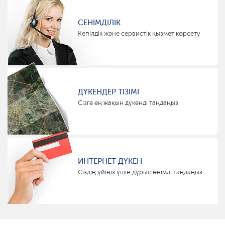
СЕНІМДІЛІК
Кепілдік және сервистік қызмет көрсету
ДҮКЕНДЕР ТІЗІМІ
Сізге ең жақын дүкенді таңдаңыз
ИНТЕРНЕТ ДҮКЕН
Сіздің үйіңіз үшін дұрыс өнімді таңдаңыз