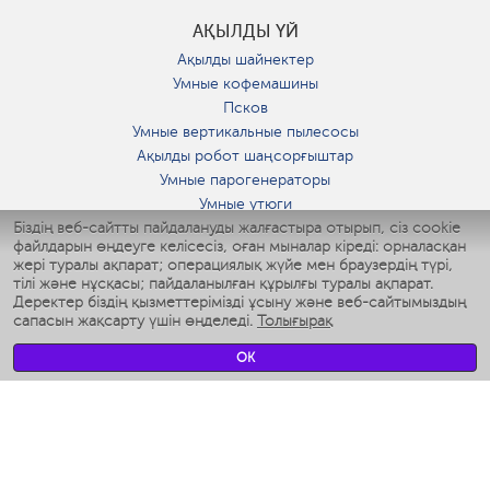
АҚЫЛДЫ ҮЙ
Ақылды шайнектер
Умные кофемашины
Псков
Умные вертикальные пылесосы
Ақылды робот шаңсорғыштар
Умные парогенераторы
Умные утюги
Біздің веб-сайтты пайдалануды жалғастыра отырып, сіз cookie
Умные аэрогрили
файлдарын өңдеуге келісесіз, оған мыналар кіреді: орналасқан
Умные мультиварки
жері туралы ақпарат; операциялық жүйе мен браузердің түрі,
Умные блендеры
тілі және нұсқасы; пайдаланылған құрылғы туралы ақпарат.
Ақылды дымқылдатқыштар
Деректер біздің қызметтерімізді ұсыну және веб-сайтымыздың
сапасын жақсарту үшін өңделеді.
Толығырақ
Умные вентиляторы
Умные ирригаторы
OK
Жуынатын бөлменің ақылды таразы
Умные роботы-мойщики окон
Ақылды мультипісіргіш
Мерч Polaris IQ Home
КЛИМАТ