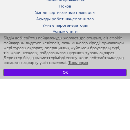
Псков
Умные вертикальные пылесосы
Ақылды робот шаңсорғыштар
Умные парогенераторы
Умные утюги
Біздің веб-сайтты пайдалануды жалғастыра отырып, сіз cookie
Умные аэрогрили
файлдарын өңдеуге келісесіз, оған мыналар кіреді: орналасқан
Умные мультиварки
жері туралы ақпарат; операциялық жүйе мен браузердің түрі,
Умные блендеры
тілі және нұсқасы; пайдаланылған құрылғы туралы ақпарат.
Ақылды дымқылдатқыштар
Деректер біздің қызметтерімізді ұсыну және веб-сайтымыздың
сапасын жақсарту үшін өңделеді.
Толығырақ
Умные вентиляторы
Умные ирригаторы
OK
Жуынатын бөлменің ақылды таразы
Умные роботы-мойщики окон
Ақылды мультипісіргіш
Мерч Polaris IQ Home
КЛИМАТ
Ылғалдандырғыштар
Желдеткіштер
Ауа тазартқыштар