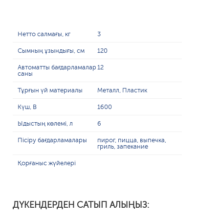
Нетто салмағы, кг
3
Сымның ұзындығы, см
120
Автоматты бағдарламалар
12
саны
Тұрғын үй материалы
Металл, Пластик
Күш, В
1600
Ыдыстың көлемі, л
6
Пісіру бағдарламалары
пирог, пицца, выпечка,
гриль, запекание
Қорғаныс жүйелері
ДҮКЕНДЕРДЕН САТЫП АЛЫҢЫЗ: