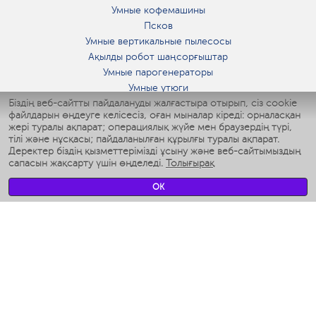
Умные кофемашины
Псков
Умные вертикальные пылесосы
Ақылды робот шаңсорғыштар
Умные парогенераторы
Умные утюги
Біздің веб-сайтты пайдалануды жалғастыра отырып, сіз cookie
Умные аэрогрили
файлдарын өңдеуге келісесіз, оған мыналар кіреді: орналасқан
Умные мультиварки
жері туралы ақпарат; операциялық жүйе мен браузердің түрі,
Умные блендеры
тілі және нұсқасы; пайдаланылған құрылғы туралы ақпарат.
Ақылды дымқылдатқыштар
Деректер біздің қызметтерімізді ұсыну және веб-сайтымыздың
сапасын жақсарту үшін өңделеді.
Толығырақ
Умные вентиляторы
Умные ирригаторы
OK
Жуынатын бөлменің ақылды таразы
Умные роботы-мойщики окон
Ақылды мультипісіргіш
Мерч Polaris IQ Home
КЛИМАТ
Ылғалдандырғыштар
Желдеткіштер