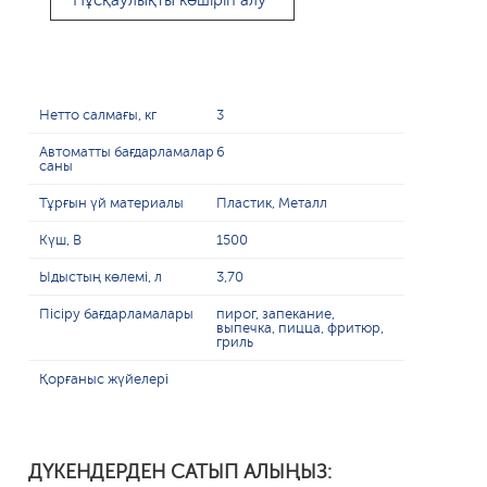
Нұсқаулықты көшіріп алу
Нетто салмағы, кг
3
Автоматты бағдарламалар
6
саны
Тұрғын үй материалы
Пластик, Металл
Күш, В
1500
Ыдыстың көлемі, л
3,70
Пісіру бағдарламалары
пирог, запекание,
выпечка, пицца, фритюр,
гриль
Қорғаныс жүйелері
ДҮКЕНДЕРДЕН САТЫП АЛЫҢЫЗ: