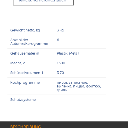
Anleitung herunterladen
Gewicht netto, kg
3 kg
Anzahl der
6
Automatikprogramme
Gehäusematerial
Plastik, Metall
Macht, V
1500
Schüsselvolumen, l
3,70
Kochprogramme
пирог, запекание,
выпечка, пицца, фритюр,
гриль
Schutzsysteme
BESCHREIBUNG