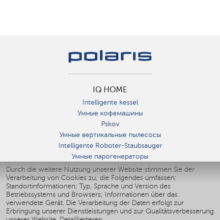
IQ HOME
Intelligente kessel
Умные кофемашины
Pskov
Умные вертикальные пылесосы
Intelligente Roboter-Staubsauger
Умные парогенераторы
Умные утюги
Durch die weitere Nutzung unserer Website stimmen Sie der
Verarbeitung von Cookies zu, die Folgendes umfassen:
Умные аэрогрили
Standortinformationen; Typ, Sprache und Version des
Умные мультиварки
Betriebssystems und Browsers; Informationen über das
Умные блендеры
verwendete Gerät. Die Verarbeitung der Daten erfolgt zur
Smarte befeuchter
Erbringung unserer Dienstleistungen und zur Qualitätsverbesserung
unserer Website.
Detaillierteren