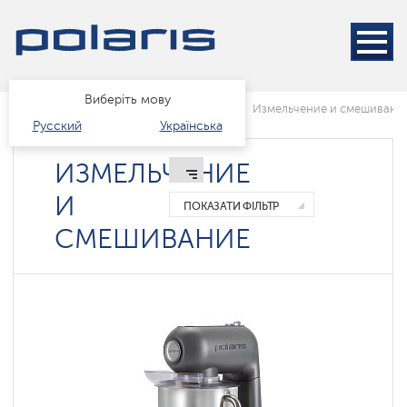
Блендери
і
Міксери
Кухонные
машины
Виберіть мову
Головна
Каталог
Техніка для кухні
Измельчение и смешивани
Соковижималки
Русский
Українська
М'ясорубки
ИЗМЕЛЬЧЕНИЕ
И
ПОКАЗАТИ ФІЛЬТР
СМЕШИВАНИЕ