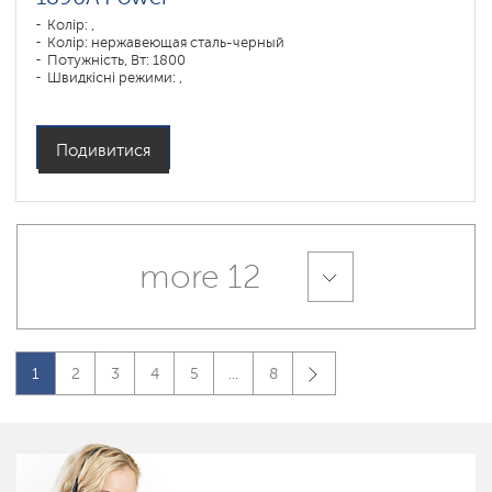
Колір: ,
Колір: нержавеющая сталь-черный
Потужність, Вт: 1800
Швидкісні режими: ,
Подивитися
more 12
1
2
3
4
5
...
8