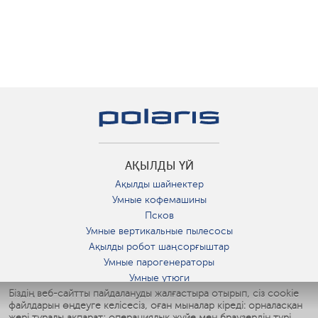
АҚЫЛДЫ ҮЙ
Ақылды шайнектер
Умные кофемашины
Псков
Умные вертикальные пылесосы
Ақылды робот шаңсорғыштар
Умные парогенераторы
Умные утюги
Біздің веб-сайтты пайдалануды жалғастыра отырып, сіз cookie
Умные аэрогрили
файлдарын өңдеуге келісесіз, оған мыналар кіреді: орналасқан
Умные мультиварки
жері туралы ақпарат; операциялық жүйе мен браузердің түрі,