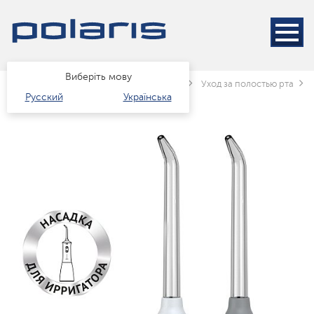
Виберіть мову
Головна
Каталог
краса і здоров'я
Уход за полостью рта
Русский
Українська