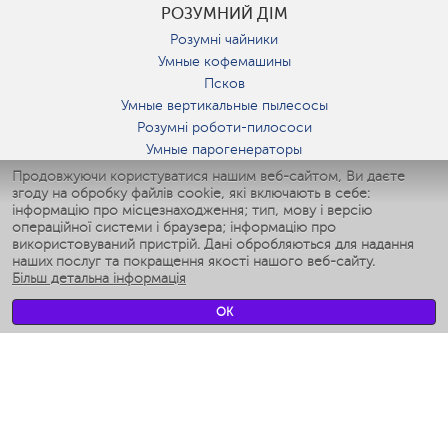
РОЗУМНИЙ ДІМ
Розумні чайники
Умные кофемашины
Псков
Умные вертикальные пылесосы
Розумні роботи-пилососи
Умные парогенераторы
Умные утюги
Продовжуючи користуватися нашим веб-сайтом, Ви даєте
згоду на обробку файлів cookie, які включають в себе:
Умные аэрогрили
інформацію про місцезнаходження; тип, мову і версію
Умные мультиварки
операційної системи і браузера; інформацію про
Умные блендеры
використовуваний пристрій. Дані обробляються для надання
Розумні зволожувачі
наших послуг та покращення якості нашого веб-сайту.
Більш детальна інформація
Умные вентиляторы
Умные ирригаторы
OK
Розумні підлогові ваги
Умные роботы-мойщики окон
Розумні мультиварки
Мерч Polaris IQ Home
КЛІМАТ