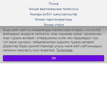
Псков
Умные вертикальные пылесосы
Ақылды робот шаңсорғыштар
Умные парогенераторы
Умные утюги
Біздің веб-сайтты пайдалануды жалғастыра отырып, сіз cookie
Умные аэрогрили
файлдарын өңдеуге келісесіз, оған мыналар кіреді: орналасқан
Умные мультиварки
жері туралы ақпарат; операциялық жүйе мен браузердің түрі,
Умные блендеры
тілі және нұсқасы; пайдаланылған құрылғы туралы ақпарат.
Ақылды дымқылдатқыштар
Деректер біздің қызметтерімізді ұсыну және веб-сайтымыздың
сапасын жақсарту үшін өңделеді.
Толығырақ
Умные вентиляторы
Умные ирригаторы
OK
Жуынатын бөлменің ақылды таразы
Умные роботы-мойщики окон
Ақылды мультипісіргіш
Мерч Polaris IQ Home
КЛИМАТ
Ылғалдандырғыштар
Желдеткіштер
Ауа тазартқыштар