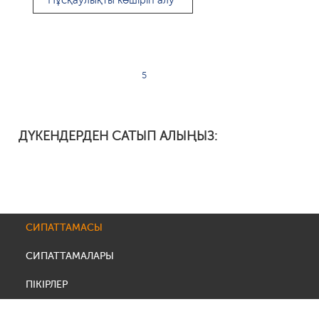
Нұсқаулықты көшіріп алу
5
ДҮКЕНДЕРДЕН САТЫП АЛЫҢЫЗ:
СИПАТТАМАСЫ
СИПАТТАМАЛАРЫ
ПІКІРЛЕР