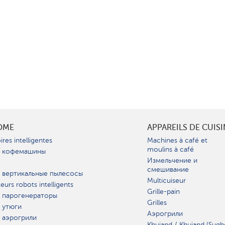
OME
APPAREILS DE CUIS
ires intelligentes
Machines à café et
moulins à café
 кофемашины
Измельчение и
смешивание
 вертикальные пылесосы
Multicuiseur
teurs robots intelligents
Grille-pain
 парогенераторы
Grilles
 утюги
Аэрогрили
 аэрогрили
Khujand / Khujand (Sugh