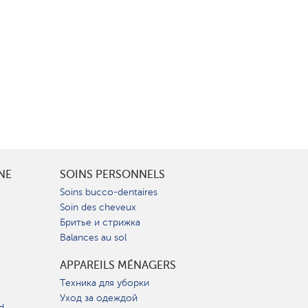
INE
SOINS PERSONNELS
Soins bucco-dentaires
Soin des cheveux
Бритье и стрижка
Balances au sol
APPAREILS MÉNAGERS
Техника для уборки
Уход за одеждой
d