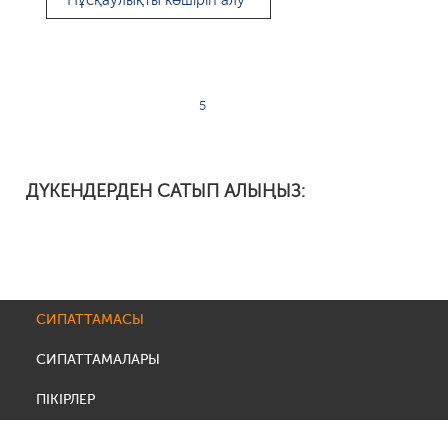
Нұсқаулықты көшіріп алу
5
ДҮКЕНДЕРДЕН САТЫП АЛЫҢЫЗ:
СИПАТТАМАСЫ
СИПАТТАМАЛАРЫ
ПІКІРЛЕР