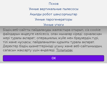
Псков
Умные вертикальные пылесосы
Ақылды робот шаңсорғыштар
Умные парогенераторы
Умные утюги
Біздің веб-сайтты пайдалануды жалғастыра отырып, сіз cookie
Умные аэрогрили
файлдарын өңдеуге келісесіз, оған мыналар кіреді: орналасқан
Умные мультиварки
жері туралы ақпарат; операциялық жүйе мен браузердің түрі,
Умные блендеры
тілі және нұсқасы; пайдаланылған құрылғы туралы ақпарат.
Ақылды дымқылдатқыштар
Деректер біздің қызметтерімізді ұсыну және веб-сайтымыздың
сапасын жақсарту үшін өңделеді.
Толығырақ
Умные вентиляторы
Умные ирригаторы
OK
Жуынатын бөлменің ақылды таразы
Умные роботы-мойщики окон
Ақылды мультипісіргіш
Мерч Polaris IQ Home
КЛИМАТ
Ылғалдандырғыштар
Желдеткіштер
Ауа тазартқыштар