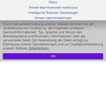
Pskov
Умные вертикальные пылесосы
Intelligente Roboter-Staubsauger
Умные парогенераторы
Умные утюги
Durch die weitere Nutzung unserer Website stimmen Sie der
Verarbeitung von Cookies zu, die Folgendes umfassen:
Умные аэрогрили
Standortinformationen; Typ, Sprache und Version des
Умные мультиварки
Betriebssystems und Browsers; Informationen über das
Умные блендеры
verwendete Gerät. Die Verarbeitung der Daten erfolgt zur
Smarte befeuchter
Erbringung unserer Dienstleistungen und zur Qualitätsverbesserung
unserer Website.
Detaillierteren
Умные вентиляторы
Умные ирригаторы
OK
Smarte Personenwaage
Умные роботы-мойщики окон
Smarter Multikocher
Мерч Polaris IQ Home
KLIMA
Luftbefeuchter
Ventilatoren
Luftreiniger