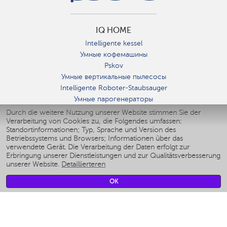
IQ HOME
Intelligente kessel
Умные кофемашины
Pskov
Умные вертикальные пылесосы
Intelligente Roboter-Staubsauger
Умные парогенераторы
Умные утюги
Durch die weitere Nutzung unserer Website stimmen Sie der
Verarbeitung von Cookies zu, die Folgendes umfassen:
Умные аэрогрили
Standortinformationen; Typ, Sprache und Version des
Умные мультиварки
Betriebssystems und Browsers; Informationen über das
Умные блендеры
verwendete Gerät. Die Verarbeitung der Daten erfolgt zur
Smarte befeuchter
Erbringung unserer Dienstleistungen und zur Qualitätsverbesserung
unserer Website.
Detaillierteren
Умные вентиляторы
Умные ирригаторы
OK
Smarte Personenwaage
Умные роботы-мойщики окон
Smarter Multikocher
Мерч Polaris IQ Home