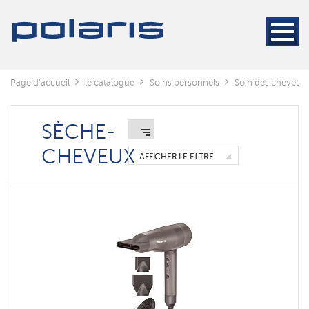
Styler
Sèche-
cheveux
Sèches
Page d'accueil
le catalogue
Soins personnels
Soin des cheveux
-
cheveux
avec
une
SÈCHE-
peigne
CHEVEUX
AFFICHER LE FILTRE
Sèche-
cheveux
pliables