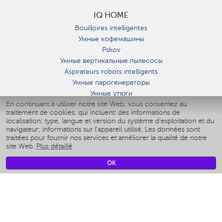
IQ HOME
Bouilloires intelligentes
Умные кофемашины
Pskov
Умные вертикальные пылесосы
Aspirateurs robots intelligents
Умные парогенераторы
Умные утюги
En continuant à utiliser notre site Web, vous consentez au
Умные аэрогрили
traitement de cookies, qui incluent: des informations de
Умные мультиварки
localisation; type, langue et version du système d'exploitation et du
Умные блендеры
navigateur; informations sur l'appareil utilisé. Les données sont
Humidificateurs intelligents
traitées pour fournir nos services et améliorer la qualité de notre
site Web.
Plus détaillé
Умные вентиляторы
Умные ирригаторы
OK
Pèse-personne intelligent
Умные роботы-мойщики окон
Multicuiseur intelligent
Мерч Polaris IQ Home