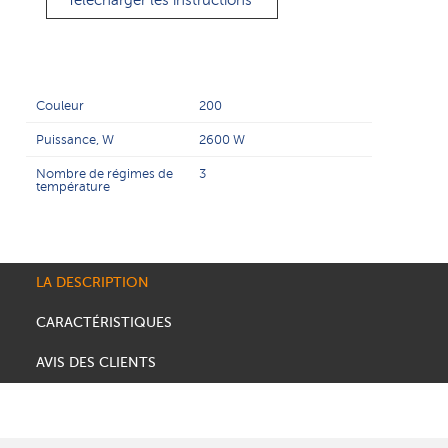
Télécharger les instructions
Couleur
200
Puissance, W
2600 W
Nombre de régimes de
3
température
LA DESCRIPTION
CARACTÉRISTIQUES
AVIS DES CLIENTS