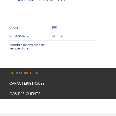
Télécharger les instructions
Couleur
180
Puissance, W
2400 W
Nombre de régimes de
2
température
LA DESCRIPTION
CARACTÉRISTIQUES
AVIS DES CLIENTS