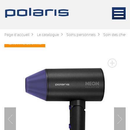
Page d'accueil
Le catalogue
Soins personnels
Soin des cheve
GARANTIE DE 3 ANS