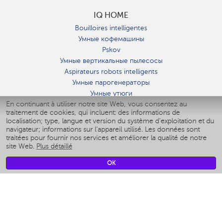
IQ HOME
Bouilloires intelligentes
Умные кофемашины
Pskov
Умные вертикальные пылесосы
Aspirateurs robots intelligents
Умные парогенераторы
Умные утюги
En continuant à utiliser notre site Web, vous consentez au
Умные аэрогрили
traitement de cookies, qui incluent: des informations de
Умные мультиварки
localisation; type, langue et version du système d'exploitation et du
Умные блендеры
navigateur; informations sur l'appareil utilisé. Les données sont
Humidificateurs intelligents
traitées pour fournir nos services et améliorer la qualité de notre
site Web.
Plus détaillé
Умные вентиляторы
Умные ирригаторы
OK
Pèse-personne intelligent
Умные роботы-мойщики окон
Multicuiseur intelligent
Мерч Polaris IQ Home