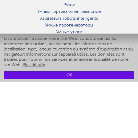
Pskov
Умные вертикальные пылесосы
Aspirateurs robots intelligents
Умные парогенераторы
Умные утюги
En continuant à utiliser notre site Web, vous consentez au
Умные аэрогрили
traitement de cookies, qui incluent: des informations de
Умные мультиварки
localisation; type, langue et version du système d'exploitation et du
Умные блендеры
navigateur; informations sur l'appareil utilisé. Les données sont
Humidificateurs intelligents
traitées pour fournir nos services et améliorer la qualité de notre
site Web.
Plus détaillé
Умные вентиляторы
Умные ирригаторы
OK
Pèse-personne intelligent
Умные роботы-мойщики окон
Multicuiseur intelligent
Мерч Polaris IQ Home
CLIMAT
Humidificateurs
Ventilateurs
Filtre a air