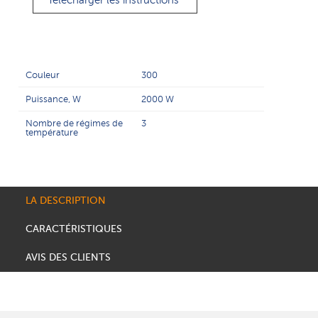
Télécharger les instructions
Couleur
300
Puissance, W
2000 W
Nombre de régimes de
3
température
LA DESCRIPTION
CARACTÉRISTIQUES
AVIS DES CLIENTS