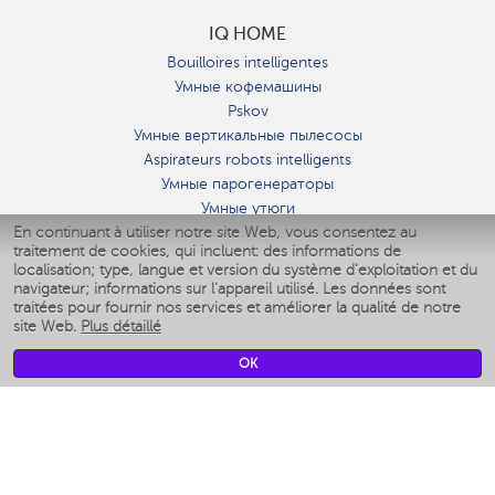
IQ HOME
Bouilloires intelligentes
Умные кофемашины
Pskov
Умные вертикальные пылесосы
Aspirateurs robots intelligents
Умные парогенераторы
Умные утюги
En continuant à utiliser notre site Web, vous consentez au
Умные аэрогрили
traitement de cookies, qui incluent: des informations de
Умные мультиварки
localisation; type, langue et version du système d'exploitation et du
Умные блендеры
navigateur; informations sur l'appareil utilisé. Les données sont
Humidificateurs intelligents
traitées pour fournir nos services et améliorer la qualité de notre
site Web.
Plus détaillé
Умные вентиляторы
Умные ирригаторы
OK
Pèse-personne intelligent
Умные роботы-мойщики окон
Multicuiseur intelligent
Мерч Polaris IQ Home