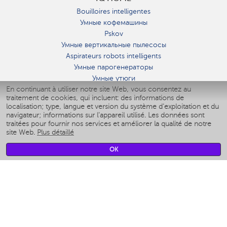
Bouilloires intelligentes
Умные кофемашины
Pskov
Умные вертикальные пылесосы
Aspirateurs robots intelligents
Умные парогенераторы
Умные утюги
En continuant à utiliser notre site Web, vous consentez au
Умные аэрогрили
traitement de cookies, qui incluent: des informations de
Умные мультиварки
localisation; type, langue et version du système d'exploitation et du
Умные блендеры
navigateur; informations sur l'appareil utilisé. Les données sont
Humidificateurs intelligents
traitées pour fournir nos services et améliorer la qualité de notre
site Web.
Plus détaillé
Умные вентиляторы
Умные ирригаторы
OK
Pèse-personne intelligent
Умные роботы-мойщики окон
Multicuiseur intelligent
Мерч Polaris IQ Home
CLIMAT
Humidificateurs