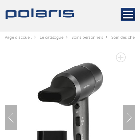
Page d'accueil
Le catalogue
Soins personnels
Soin des cheve