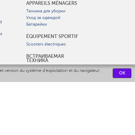
APPAREILS MÉNAGERS
Техника для уборки
Уход за одеждой
d
Батарейки
et
ÉQUIPEMENT SPORTIF
Scooters électriques
ВСТРАИВАЕМАЯ
ТЕХНИКА
Вытяжки
et version du système d'exploitation et du navigateur;
OK
Варочные панели
Духовые шкафы
Посудомоечные машины
CENTRES DE SERVICES
СВЯЗАТЬСЯ С НАМИ