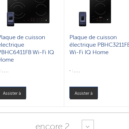
Plaque de cuisson
Plaque de cuisson
électrique
électrique PBHC3211F
PBHC6411FB Wi-Fi IQ
Wi-Fi IQ Home
Home
: , , , ,
: , , , ,
Assister à
Assister à
encore 2