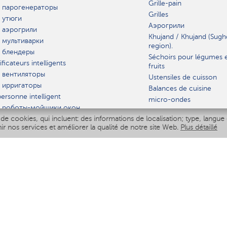
Grille-pain
 парогенераторы
Grilles
 утюги
Аэрогрили
 аэрогрили
Khujand / Khujand (Sugh
 мультиварки
region).
 блендеры
Séchoirs pour légumes 
ficateurs intelligents
fruits
 вентиляторы
Ustensiles de cuisson
 ирригаторы
Balances de cuisine
ersonne intelligent
micro-ondes
 роботы-мойщики окон
de cookies, qui incluent: des informations de localisation; type, langue 
iseur intelligent
VAISSELLE
nir nos services et améliorer la qualité de notre site Web.
Plus détaillé
Polaris IQ Home
AT
ficateurs
ateurs
 air