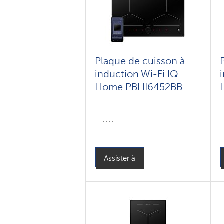
Plaque de cuisson à
induction Wi-Fi IQ
Home PBHI6452BB
: , , , ,
Assister à