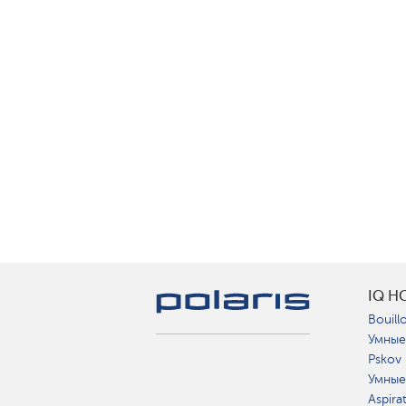
IQ H
Bouillo
Умные
Pskov
Умные
Aspira