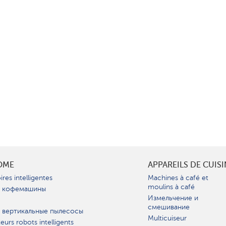
OME
APPAREILS DE CUIS
ires intelligentes
Machines à café et
moulins à café
 кофемашины
Измельчение и
смешивание
 вертикальные пылесосы
Multicuiseur
teurs robots intelligents