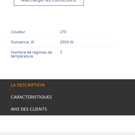
Télécharger les instructions
Couleur
170
Puissance, W
2500 W
Nombre de régimes de
3
température
LA DESCRIPTION
CARACTÉRISTIQUES
AVIS DES CLIENTS