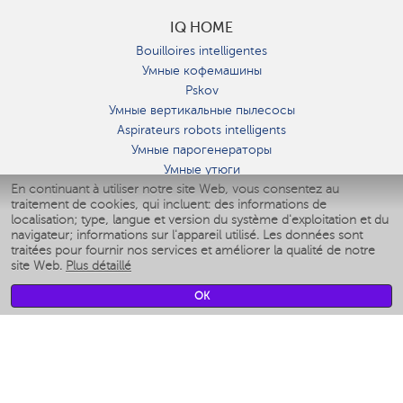
IQ HOME
Bouilloires intelligentes
Умные кофемашины
Pskov
Умные вертикальные пылесосы
Aspirateurs robots intelligents
Умные парогенераторы
Умные утюги
En continuant à utiliser notre site Web, vous consentez au
Умные аэрогрили
traitement de cookies, qui incluent: des informations de
Умные мультиварки
localisation; type, langue et version du système d'exploitation et du
Умные блендеры
navigateur; informations sur l'appareil utilisé. Les données sont
Humidificateurs intelligents
traitées pour fournir nos services et améliorer la qualité de notre
site Web.
Plus détaillé
Умные вентиляторы
Умные ирригаторы
OK
Pèse-personne intelligent
Умные роботы-мойщики окон
Multicuiseur intelligent
Мерч Polaris IQ Home