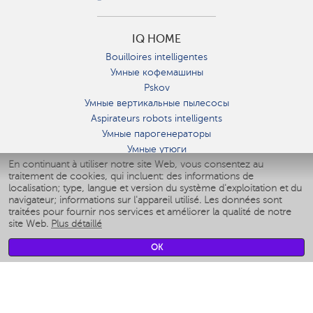
IQ HOME
Bouilloires intelligentes
Умные кофемашины
Pskov
Умные вертикальные пылесосы
Aspirateurs robots intelligents
Умные парогенераторы
Умные утюги
En continuant à utiliser notre site Web, vous consentez au
Умные аэрогрили
traitement de cookies, qui incluent: des informations de
Умные мультиварки
localisation; type, langue et version du système d'exploitation et du
Умные блендеры
navigateur; informations sur l'appareil utilisé. Les données sont
Humidificateurs intelligents
traitées pour fournir nos services et améliorer la qualité de notre
site Web.
Plus détaillé
Умные вентиляторы
Умные ирригаторы
OK
Pèse-personne intelligent
Умные роботы-мойщики окон
Multicuiseur intelligent
Мерч Polaris IQ Home