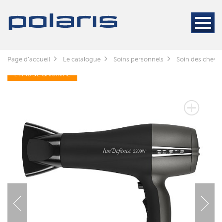
Page d'accueil
Le catalogue
Soins personnels
Soin des cheve
2 ANS DE GARANTIE