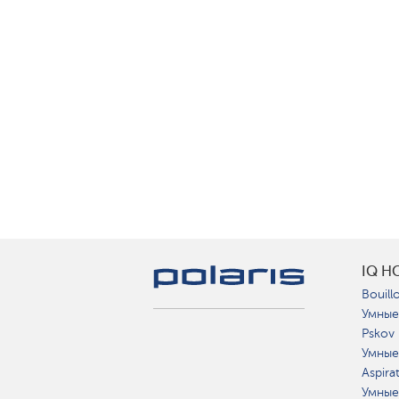
IQ H
Bouillo
Умные
Pskov
Умные
Aspira
Умные