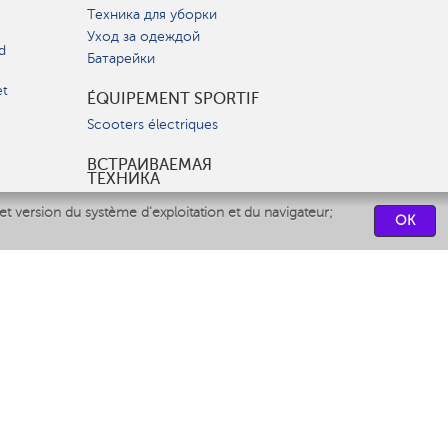
Техника для уборки
Уход за одеждой
d
Батарейки
et
ÉQUIPEMENT SPORTIF
Scooters électriques
ВСТРАИВАЕМАЯ
ТЕХНИКА
Вытяжки
et version du système d'exploitation et du navigateur;
OK
Варочные панели
Духовые шкафы
Посудомоечные машины
CENTRES DE SERVICES
СВЯЗАТЬСЯ С НАМИ