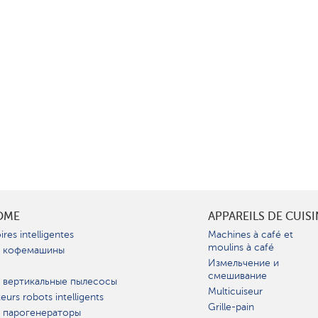
OME
APPAREILS DE CUIS
ires intelligentes
Machines à café et
moulins à café
 кофемашины
Измельчение и
смешивание
 вертикальные пылесосы
Multicuiseur
teurs robots intelligents
Grille-pain
 парогенераторы