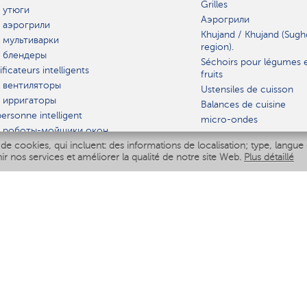
Grilles
 утюги
Аэрогрили
 аэрогрили
Khujand / Khujand (Sugh
 мультиварки
region).
 блендеры
Séchoirs pour légumes 
ficateurs intelligents
fruits
 вентиляторы
Ustensiles de cuisson
 ирригаторы
Balances de cuisine
ersonne intelligent
micro-ondes
 роботы-мойщики окон
de cookies, qui incluent: des informations de localisation; type, langue 
iseur intelligent
VAISSELLE
nir nos services et améliorer la qualité de notre site Web.
Plus détaillé
Polaris IQ Home
AT
ficateurs
ateurs
 air