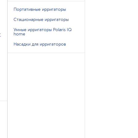
Портативные ирригаторы
Стационарные ирригаторы
Умные ирригаторы Polaris IQ
t
home
Насадки для ирригаторов