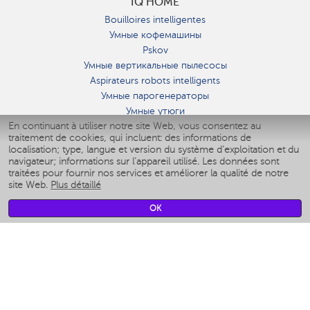
IQ HOME
Bouilloires intelligentes
Умные кофемашины
Pskov
Умные вертикальные пылесосы
Aspirateurs robots intelligents
Умные парогенераторы
Умные утюги
En continuant à utiliser notre site Web, vous consentez au
Умные аэрогрили
traitement de cookies, qui incluent: des informations de
Умные мультиварки
localisation; type, langue et version du système d'exploitation et du
Умные блендеры
navigateur; informations sur l'appareil utilisé. Les données sont
Humidificateurs intelligents
traitées pour fournir nos services et améliorer la qualité de notre
site Web.
Plus détaillé
Умные вентиляторы
Умные ирригаторы
OK
Pèse-personne intelligent
Умные роботы-мойщики окон
Multicuiseur intelligent
Мерч Polaris IQ Home
CLIMAT
Humidificateurs