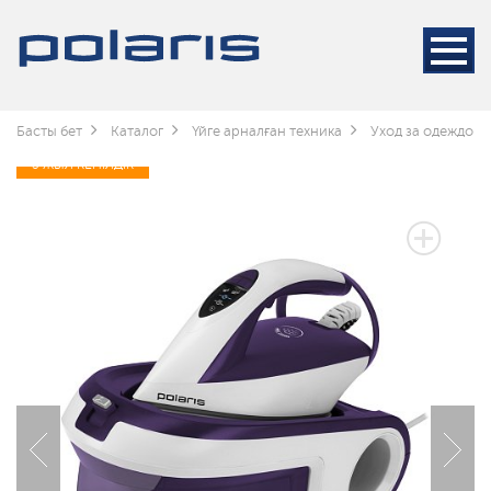
Басты бет
Каталог
Үйге арналған техника
Уход за одеждой
3 ЖЫЛ КЕПІЛДІК