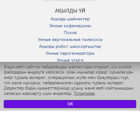
АҚЫЛДЫ ҮЙ
Ақылды шайнектер
Умные кофемашины
Псков
Умные вертикальные пылесосы
Ақылды робот шаңсорғыштар
Умные парогенераторы
Умные утюги
Біздің веб-сайтты пайдалануды жалғастыра отырып, сіз cookie
Умные аэрогрили
файлдарын өңдеуге келісесіз, оған мыналар кіреді: орналасқан
Умные мультиварки
жері туралы ақпарат; операциялық жүйе мен браузердің түрі,
Умные блендеры
тілі және нұсқасы; пайдаланылған құрылғы туралы ақпарат.
Ақылды дымқылдатқыштар
Деректер біздің қызметтерімізді ұсыну және веб-сайтымыздың
сапасын жақсарту үшін өңделеді.
Толығырақ
Умные вентиляторы
Умные ирригаторы
OK
Жуынатын бөлменің ақылды таразы
Умные роботы-мойщики окон
Ақылды мультипісіргіш
Мерч Polaris IQ Home