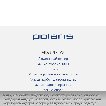
АҚЫЛДЫ ҮЙ
Ақылды шайнектер
Умные кофемашины
Псков
Умные вертикальные пылесосы
Ақылды робот шаңсорғыштар
Умные парогенераторы
Умные утюги
Біздің веб-сайтты пайдалануды жалғастыра отырып, сіз cookie
Умные аэрогрили
файлдарын өңдеуге келісесіз, оған мыналар кіреді: орналасқан
Умные мультиварки
жері туралы ақпарат; операциялық жүйе мен браузердің түрі,
Умные блендеры