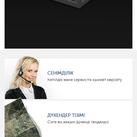
СЕНІМДІЛІК
Кепілдік және сервистік қызмет көрсету
ДҮКЕНДЕР ТІЗІМІ
Сізге ең жақын дүкенді таңдаңыз