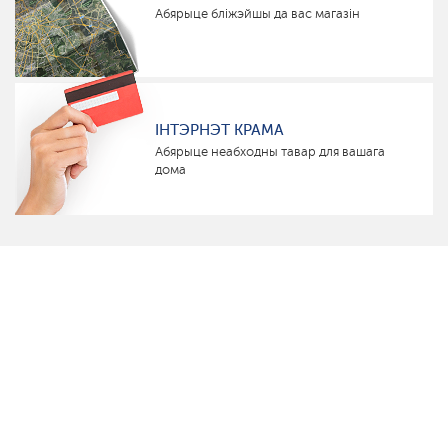
Абярыце бліжэйшы да вас магазін
ІНТЭРНЭТ КРАМА
Абярыце неабходны тавар для вашага
дома