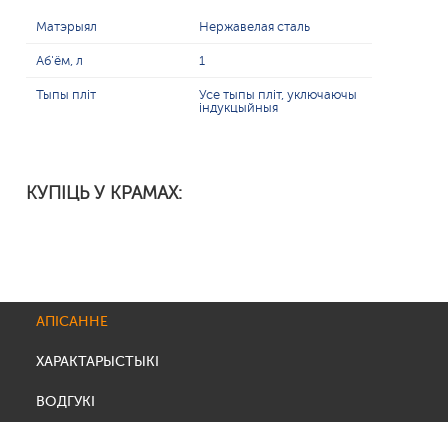
Матэрыял
Нержавелая сталь
Аб'ём, л
1
Тыпы пліт
Усе тыпы пліт, уключаючы
індукцыйныя
КУПІЦЬ У КРАМАХ:
АПІСАННЕ
ХАРАКТАРЫСТЫКІ
ВОДГУКІ