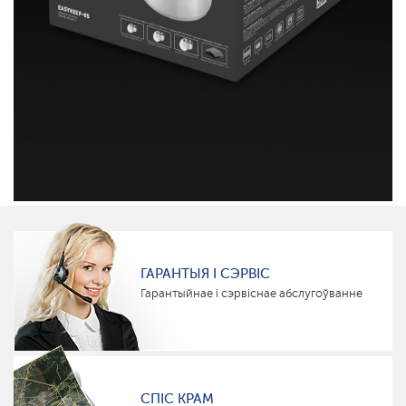
ГАРАНТЫЯ І СЭРВІС
Гарантыйнае і сэрвіснае абслугоўванне
СПІС КРАМ