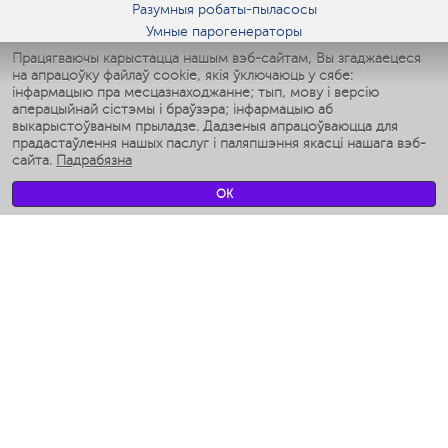
Разумныя робаты-пыласосы
Умные парогенераторы
Умные утюги
Працягваючы карыстацца нашым вэб-сайтам, Вы згаджаецеся
на апрацоўку файлаў cookie, якія ўключаюць у сябе:
Умные аэрогрили
інфармацыю пра месцазнаходжанне; тып, мову і версію
Умные мультиварки
аперацыйнай сістэмы і браўзэра; інфармацыю аб
Умные блендеры
выкарыстоўваным прыладзе. Дадзеныя апрацоўваюцца для
Разумныя ўвільгатняльнікі
прадастаўлення нашых паслуг і паляпшэння якасці нашага вэб-
сайта.
Падрабязна
Умные вентиляторы
Умные ирригаторы
OK
Разумныя падлогавыя шалі
Умные роботы-мойщики окон
Разумныя мультиварки
Мерч Polaris IQ Home
КЛІМАТ
Увільгатняльнікі
Вентылятары
Паветраачышчальнікі
ТЭХНІКА ДЛЯ КУХНІ