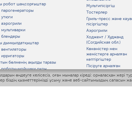
ы робот шаңсорғыштар
Мультипісіргіш
 парогенераторы
Тостерлер
 утюги
Гриль-пресс және кәуа
 аэрогрили
пісіргіштер
 мультиварки
Аэрогрили
 блендеры
Ходжент / Худжанд
(Согдийская обл.)
ы дымқылдатқыштар
Көкөністер мен
 вентиляторы
жемістерге арналған
 ирригаторы
кептіргіштер
тын бөлменің ақылды таразы
Пісіруге арналған
 роботы-мойщики окон
аспаптар
лдарын өңдеуге келісесіз, оған мыналар кіреді: орналасқан жері ту
ы мультипісіргіш
Асүй таразылары
тер біздің қызметтерімізді ұсыну және веб-сайтымыздың сапасын жа
Polaris IQ Home
Қысқа толқынды пеште
МАТ
ЫДЫС-АЯҚ
дандырғыштар
ткіштер
азартқыштар