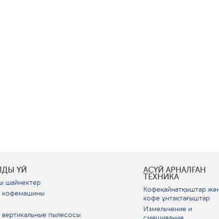
ЛДЫ ҮЙ
АСҮЙ АРНАЛҒАН
ТЕХНИКА
ы шайнектер
Кофеқайнатқыштар жә
 кофемашины
кофе ұнтақтағыштар
Измельчение и
 вертикальные пылесосы
смешивание