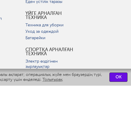
Еден үстілік таразы
ҮЙГЕ АРНАЛҒАН
ТЕХНИКА
п
Техника для уборки
Уход за одеждой
Батарейки
СПОРТҚА АРНАЛҒАН
ТЕХНИКА
Электр өздігінен
зырлауықтар
ралы ақпарат; операциялық жүйе мен браузердің түрі,
OK
ВСТРАИВАЕМАЯ
қсарту үшін өңделеді.
Толығырақ
ТЕХНИКА
р
Вытяжки
Варочные панели
Духовые шкафы
Посудомоечные машины
СЕРВИСТІК
ОРТАЛЫҚТАР