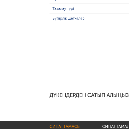
Тазалау түрі
Бүйірлік щеткалар
ДҮКЕНДЕРДЕН САТЫП АЛЫҢЫЗ
СИПАТТАМАСЫ
СИПАТТАМА