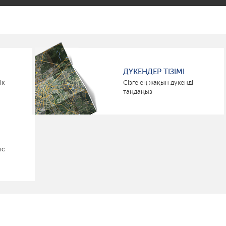
ДҮКЕНДЕР ТІЗІМІ
ік
Сізге ең жақын дүкенді
таңдаңыз
ыс