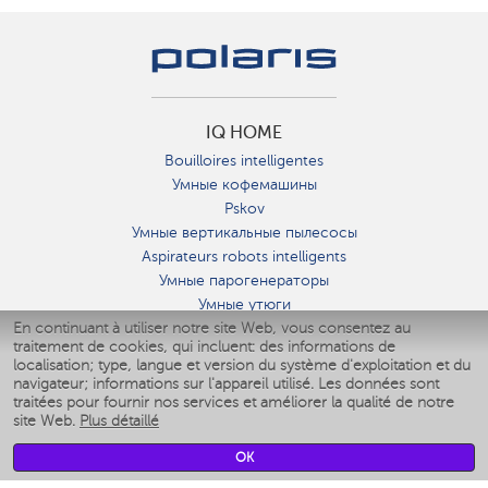
IQ HOME
Bouilloires intelligentes
Умные кофемашины
Pskov
Умные вертикальные пылесосы
Aspirateurs robots intelligents
Умные парогенераторы
Умные утюги
En continuant à utiliser notre site Web, vous consentez au
Умные аэрогрили
traitement de cookies, qui incluent: des informations de
Умные мультиварки
localisation; type, langue et version du système d'exploitation et du
Умные блендеры
navigateur; informations sur l'appareil utilisé. Les données sont
Humidificateurs intelligents
traitées pour fournir nos services et améliorer la qualité de notre
site Web.
Plus détaillé
Умные вентиляторы
Умные ирригаторы
OK
Pèse-personne intelligent