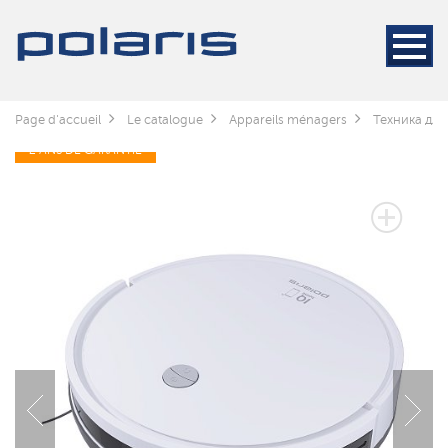
Page d'accueil
Le catalogue
Appareils ménagers
Техника для
2 ANS DE GARANTIE