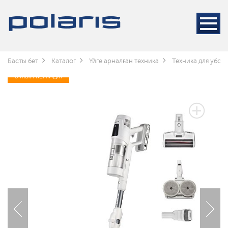
Басты бет
Каталог
Үйге арналған техника
Техника для убор
3 ЖЫЛ КЕПІЛДІК