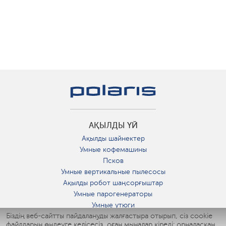
АҚЫЛДЫ ҮЙ
Ақылды шайнектер
Умные кофемашины
Псков
Умные вертикальные пылесосы
Ақылды робот шаңсорғыштар
Умные парогенераторы
Умные утюги
Біздің веб-сайтты пайдалануды жалғастыра отырып, сіз cookie
Умные аэрогрили
файлдарын өңдеуге келісесіз, оған мыналар кіреді: орналасқан