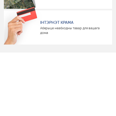
ІНТЭРНЭТ КРАМА
Абярыце неабходны тавар для вашага
дома