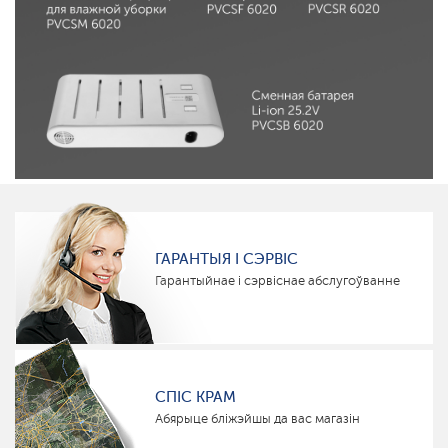
ГАРАНТЫЯ І СЭРВІС
Гарантыйнае і сэрвіснае абслугоўванне
СПІС КРАМ
Абярыце бліжэйшы да вас магазін