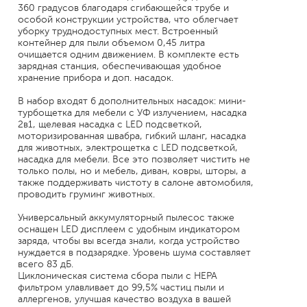
360 градусов благодаря сгибающейся трубе и
особой конструкции устройства, что облегчает
уборку труднодоступных мест. Встроенный
контейнер для пыли объемом 0,45 литра
очищается одним движением. В комплекте есть
зарядная станция, обеспечивающая удобное
хранение прибора и доп. насадок.
В набор входят 6 дополнительных насадок: мини-
турбощетка для мебели с УФ излучением, насадка
2в1, щелевая насадка с LED подсветкой,
моторизированная швабра, гибкий шланг, насадка
для животных, электрощетка с LED подсветкой,
насадка для мебели. Все это позволяет чистить не
только полы, но и мебель, диван, ковры, шторы, а
также поддерживать чистоту в салоне автомобиля,
проводить груминг животных.
Универсальный аккумуляторный пылесос также
оснащен LED дисплеем с удобным индикатором
заряда, чтобы вы всегда знали, когда устройство
нуждается в подзарядке. Уровень шума составляет
всего 83 дБ.
Циклоническая система сбора пыли с HEPA
фильтром улавливает до 99,5% частиц пыли и
аллергенов, улучшая качество воздуха в вашей