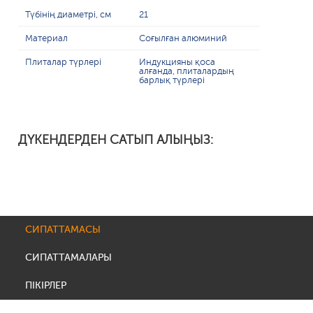
Түбінің диаметрі, см
21
Материал
Соғылған алюминий
Плиталар түрлері
Индукцияны қоса
алғанда, плиталардың
барлық түрлері
ДҮКЕНДЕРДЕН САТЫП АЛЫҢЫЗ:
СИПАТТАМАСЫ
СИПАТТАМАЛАРЫ
ПІКІРЛЕР