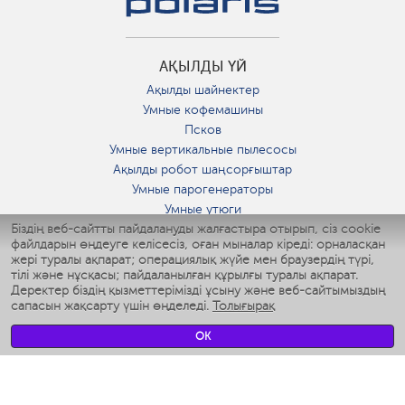
АҚЫЛДЫ ҮЙ
Ақылды шайнектер
Умные кофемашины
Псков
Умные вертикальные пылесосы
Ақылды робот шаңсорғыштар
Умные парогенераторы
Умные утюги
Біздің веб-сайтты пайдалануды жалғастыра отырып, сіз cookie
Умные аэрогрили
файлдарын өңдеуге келісесіз, оған мыналар кіреді: орналасқан
Умные мультиварки
жері туралы ақпарат; операциялық жүйе мен браузердің түрі,
Умные блендеры
тілі және нұсқасы; пайдаланылған құрылғы туралы ақпарат.
Ақылды дымқылдатқыштар
Деректер біздің қызметтерімізді ұсыну және веб-сайтымыздың
сапасын жақсарту үшін өңделеді.
Толығырақ
Умные вентиляторы
Умные ирригаторы
OK
Жуынатын бөлменің ақылды таразы
Умные роботы-мойщики окон
Ақылды мультипісіргіш