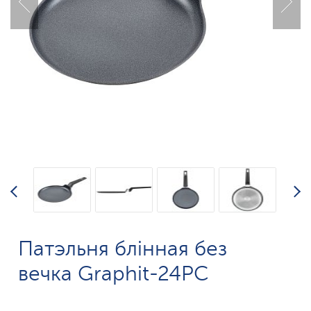
Патэльня блінная без
вечка Graphit-24PC