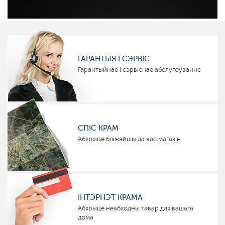
ГАРАНТЫЯ І СЭРВІС
Гарантыйнае і сэрвіснае абслугоўванне
СПІС КРАМ
Абярыце бліжэйшы да вас магазін
ІНТЭРНЭТ КРАМА
Абярыце неабходны тавар для вашага
дома