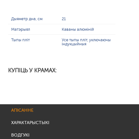
Дыяметр дна, см
21
Матэрыял
Каваны алюміній
Тыпы пліт
Усе тыпы пліт, уключаючы
індукцыйныя
КУПІЦЬ У КРАМАХ:
АПІСАННЕ
ХАРАКТАРЫСТЫКІ
ВОДГУКІ