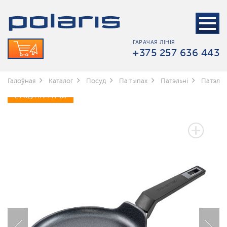
ГАРАЧАЯ ЛІНІЯ
+375 257 636 443
Галоўная
Каталог
Посуд
Па тыпах
Патэльні
Патэльн
2 ГОДА ГАРАНТЫІ