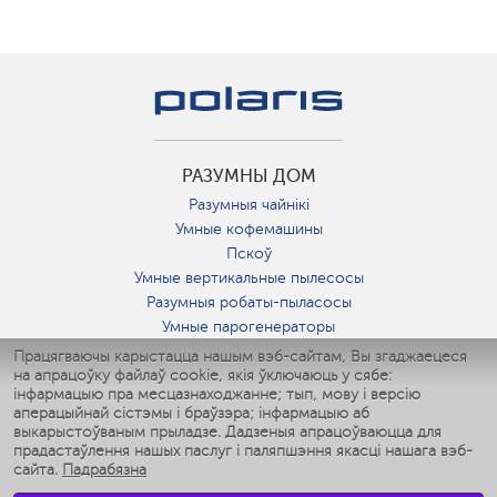
РАЗУМНЫ ДОМ
Разумныя чайнікі
Умные кофемашины
Пскоў
Умные вертикальные пылесосы
Разумныя робаты-пыласосы
Умные парогенераторы
Умные утюги
Працягваючы карыстацца нашым вэб-сайтам, Вы згаджаецеся
на апрацоўку файлаў cookie, якія ўключаюць у сябе:
Умные аэрогрили
інфармацыю пра месцазнаходжанне; тып, мову і версію
Умные мультиварки
аперацыйнай сістэмы і браўзэра; інфармацыю аб
Умные блендеры
выкарыстоўваным прыладзе. Дадзеныя апрацоўваюцца для
Разумныя ўвільгатняльнікі
прадастаўлення нашых паслуг і паляпшэння якасці нашага вэб-
сайта.
Падрабязна
Умные вентиляторы