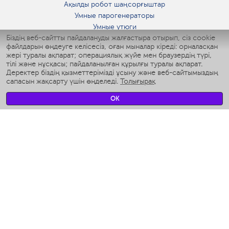
Ақылды робот шаңсорғыштар
Умные парогенераторы
Умные утюги
Біздің веб-сайтты пайдалануды жалғастыра отырып, сіз cookie
Умные аэрогрили
файлдарын өңдеуге келісесіз, оған мыналар кіреді: орналасқан
Умные мультиварки
жері туралы ақпарат; операциялық жүйе мен браузердің түрі,
Умные блендеры
тілі және нұсқасы; пайдаланылған құрылғы туралы ақпарат.
Ақылды дымқылдатқыштар
Деректер біздің қызметтерімізді ұсыну және веб-сайтымыздың
сапасын жақсарту үшін өңделеді.
Толығырақ
Умные вентиляторы
Умные ирригаторы
OK
Жуынатын бөлменің ақылды таразы
Умные роботы-мойщики окон
Ақылды мультипісіргіш
Мерч Polaris IQ Home
КЛИМАТ
Ылғалдандырғыштар
Желдеткіштер
Ауа тазартқыштар
АСҮЙ АРНАЛҒАН ТЕХНИКА