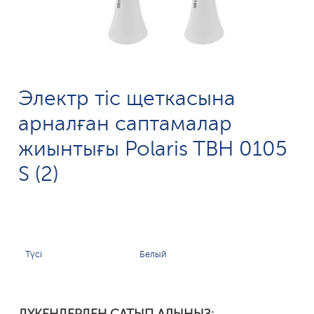
Электр тіс щеткасына
арналған саптамалар
жиынтығы Polaris TBH 0105
S (2)
Түсі
Белый