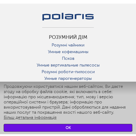
РОЗУМНИЙ ДІМ
Розумні чайники
Умные кофемашины
Псков
Умные вертикальные пылесосы
Розумні роботи-пилососи
Умные парогенераторы
Умные утюги
Продовжуючи користуватися нашим веб-сайтом, Ви даєте
згоду на обробку файлів cookie, які включають в себе:
Умные аэрогрили
інформацію про місцезнаходження; тип, мову і версію
Умные мультиварки
операційної системи і браузера; інформацію про
Умные блендеры
використовуваний пристрій. Дані обробляються для надання
Розумні зволожувачі
наших послуг та покращення якості нашого веб-сайту.
Більш детальна інформація
Умные вентиляторы
Умные ирригаторы
OK
Розумні підлогові ваги