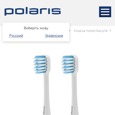
Виберіть мову
Головна
Каталог
краса і здоров'я
Уход за полостью рта
Русский
Українська