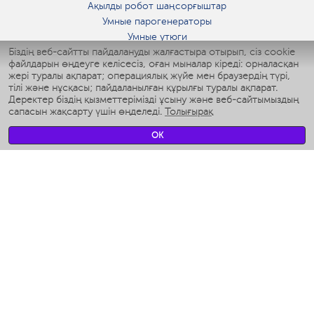
Ақылды робот шаңсорғыштар
Умные парогенераторы
Умные утюги
Біздің веб-сайтты пайдалануды жалғастыра отырып, сіз cookie
Умные аэрогрили
файлдарын өңдеуге келісесіз, оған мыналар кіреді: орналасқан
Умные мультиварки
жері туралы ақпарат; операциялық жүйе мен браузердің түрі,
Умные блендеры
тілі және нұсқасы; пайдаланылған құрылғы туралы ақпарат.
Ақылды дымқылдатқыштар
Деректер біздің қызметтерімізді ұсыну және веб-сайтымыздың
сапасын жақсарту үшін өңделеді.
Толығырақ
Умные вентиляторы
Умные ирригаторы
OK
Жуынатын бөлменің ақылды таразы
Умные роботы-мойщики окон
Ақылды мультипісіргіш
Мерч Polaris IQ Home
КЛИМАТ
Ылғалдандырғыштар
Желдеткіштер
Ауа тазартқыштар
АСҮЙ АРНАЛҒАН ТЕХНИКА