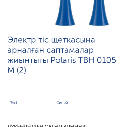
Электр тіс щеткасына
арналған саптамалар
жиынтығы Polaris TBH 0105
M (2)
Түсі
Синий