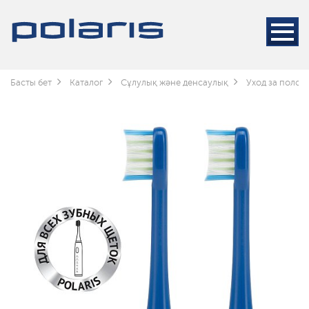
Басты бет
Каталог
Сұлулық және денсаулық
Уход за полос