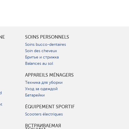
INE
SOINS PERSONNELS
Soins bucco-dentaires
Soin des cheveux
Бритье и стрижка
Balances au sol
APPAREILS MÉNAGERS
Техника для уборки
Уход за одеждой
d
Батарейки
et
ÉQUIPEMENT SPORTIF
Scooters électriques
ВСТРАИВАЕМАЯ