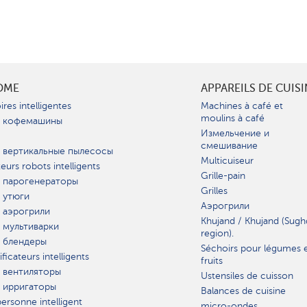
OME
APPAREILS DE CUIS
ires intelligentes
Machines à café et
moulins à café
 кофемашины
Измельчение и
смешивание
 вертикальные пылесосы
Multicuiseur
teurs robots intelligents
Grille-pain
 парогенераторы
Grilles
 утюги
Аэрогрили
 аэрогрили
Khujand / Khujand (Sugh
 мультиварки
region).
 блендеры
Séchoirs pour légumes 
ficateurs intelligents
fruits
 вентиляторы
Ustensiles de cuisson
 ирригаторы
Balances de cuisine
ersonne intelligent
micro-ondes