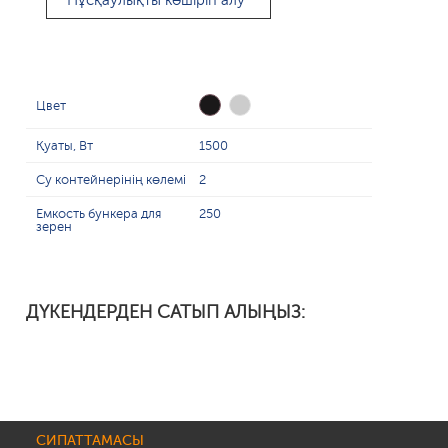
Нұсқаулықты көшіріп алу
Цвет
Қуаты, Вт
1500
Су контейнерінің көлемі
2
Емкость бункера для
250
зерен
ДҮКЕНДЕРДЕН САТЫП АЛЫҢЫЗ:
СИПАТТАМАСЫ