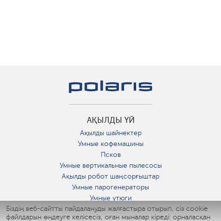
АҚЫЛДЫ ҮЙ
Ақылды шайнектер
Умные кофемашины
Псков
Умные вертикальные пылесосы
Ақылды робот шаңсорғыштар
Умные парогенераторы
Умные утюги
Біздің веб-сайтты пайдалануды жалғастыра отырып, сіз cookie
Умные аэрогрили
файлдарын өңдеуге келісесіз, оған мыналар кіреді: орналасқан
Умные мультиварки