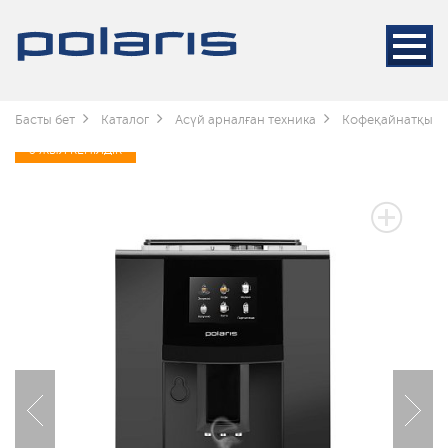
Басты бет
Каталог
Асүй арналған техника
Кофеқайнатқышт
3 ЖЫЛ КЕПІЛДІК