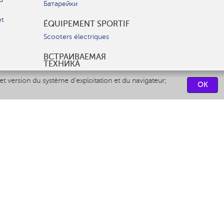
Батарейки
et
ÉQUIPEMENT SPORTIF
Scooters électriques
ВСТРАИВАЕМАЯ
ТЕХНИКА
Вытяжки
et version du système d'exploitation et du navigateur;
OK
Варочные панели
Духовые шкафы
Посудомоечные машины
CENTRES DE SERVICES
СВЯЗАТЬСЯ С НАМИ