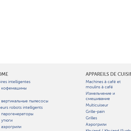
OME
APPAREILS DE CUIS
ires intelligentes
Machines à café et
moulins à café
 кофемашины
Измельчение и
смешивание
 вертикальные пылесосы
Multicuiseur
teurs robots intelligents
Grille-pain
 парогенераторы
Grilles
 утюги
Аэрогрили
 аэрогрили
Khujand / Khujand (Sugh