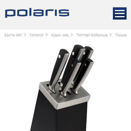
Басты бет
Каталог
Ыдыс-аяқ
Типтері бойынша
Пышақт