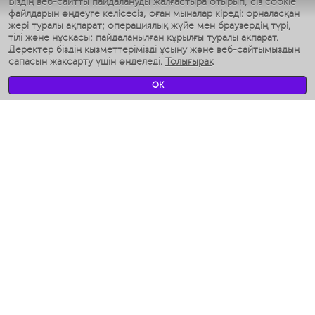
Біздің веб-сайтты пайдалануды жалғастыра отырып, сіз cookie
Умные аэрогрили
файлдарын өңдеуге келісесіз, оған мыналар кіреді: орналасқан
Умные мультиварки
жері туралы ақпарат; операциялық жүйе мен браузердің түрі,
Умные блендеры
тілі және нұсқасы; пайдаланылған құрылғы туралы ақпарат.
Ақылды дымқылдатқыштар
Деректер біздің қызметтерімізді ұсыну және веб-сайтымыздың
сапасын жақсарту үшін өңделеді.
Толығырақ
Умные вентиляторы
Умные ирригаторы
OK
Жуынатын бөлменің ақылды таразы
Умные роботы-мойщики окон
Ақылды мультипісіргіш
Мерч Polaris IQ Home
КЛИМАТ
Ылғалдандырғыштар
Желдеткіштер
Ауа тазартқыштар
АСҮЙ АРНАЛҒАН ТЕХНИКА
Кофеқайнатқыштар және кофе ұнтақтағыштар
Измельчение и смешивание
Мультипісіргіш
Тостерлер