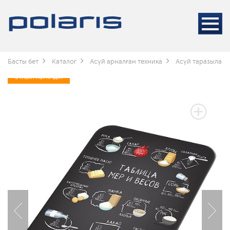
Басты бет
Каталог
Асүй арналған техника
Асүй таразылар
3 ЖЫЛ КЕПІЛДІК