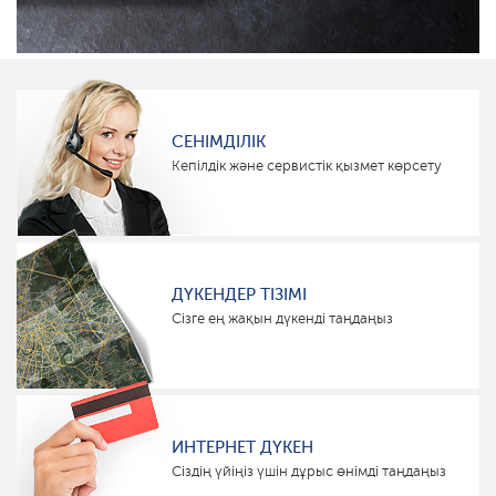
СЕНІМДІЛІК
Кепілдік және сервистік қызмет көрсету
ДҮКЕНДЕР ТІЗІМІ
Сізге ең жақын дүкенді таңдаңыз
ИНТЕРНЕТ ДҮКЕН
Сіздің үйіңіз үшін дұрыс өнімді таңдаңыз