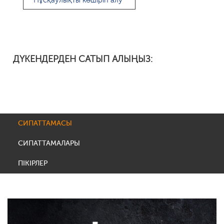
Нұсқаулықты көшіріп алу
ДҮКЕНДЕРДЕН САТЫП АЛЫҢЫЗ:
СИПАТТАМАСЫ
СИПАТТАМАЛАРЫ
ПІКІРЛЕР