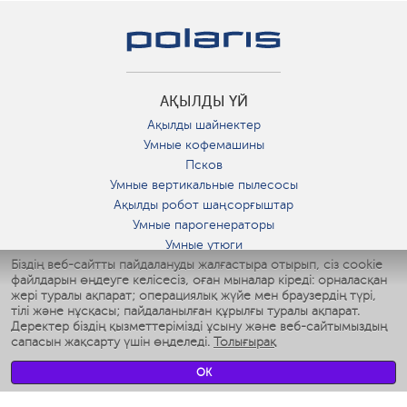
АҚЫЛДЫ ҮЙ
Ақылды шайнектер
Умные кофемашины
Псков
Умные вертикальные пылесосы
Ақылды робот шаңсорғыштар
Умные парогенераторы
Умные утюги
Біздің веб-сайтты пайдалануды жалғастыра отырып, сіз cookie
Умные аэрогрили
файлдарын өңдеуге келісесіз, оған мыналар кіреді: орналасқан
Умные мультиварки
жері туралы ақпарат; операциялық жүйе мен браузердің түрі,
Умные блендеры
тілі және нұсқасы; пайдаланылған құрылғы туралы ақпарат.
Ақылды дымқылдатқыштар
Деректер біздің қызметтерімізді ұсыну және веб-сайтымыздың
сапасын жақсарту үшін өңделеді.
Толығырақ
Умные вентиляторы
Умные ирригаторы
OK
Жуынатын бөлменің ақылды таразы
Умные роботы-мойщики окон