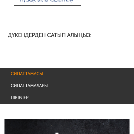
Нұсқаулықты көшіріп алу
ДҮКЕНДЕРДЕН САТЫП АЛЫҢЫЗ:
СИПАТТАМАСЫ
СИПАТТАМАЛАРЫ
ПІКІРЛЕР