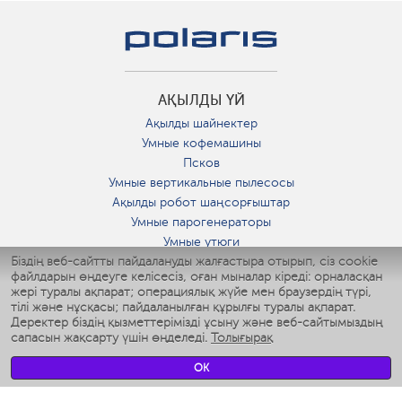
АҚЫЛДЫ ҮЙ
Ақылды шайнектер
Умные кофемашины
Псков
Умные вертикальные пылесосы
Ақылды робот шаңсорғыштар
Умные парогенераторы
Умные утюги
Біздің веб-сайтты пайдалануды жалғастыра отырып, сіз cookie
Умные аэрогрили
файлдарын өңдеуге келісесіз, оған мыналар кіреді: орналасқан
Умные мультиварки
жері туралы ақпарат; операциялық жүйе мен браузердің түрі,
Умные блендеры
тілі және нұсқасы; пайдаланылған құрылғы туралы ақпарат.
Ақылды дымқылдатқыштар
Деректер біздің қызметтерімізді ұсыну және веб-сайтымыздың
сапасын жақсарту үшін өңделеді.
Толығырақ
Умные вентиляторы
Умные ирригаторы
OK
Жуынатын бөлменің ақылды таразы
Умные роботы-мойщики окон