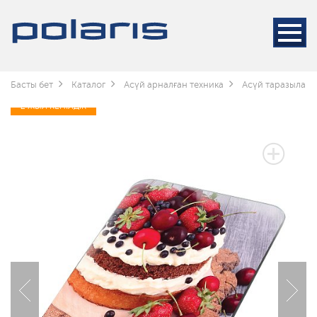
Басты бет
Каталог
Асүй арналған техника
Асүй таразылар
2 ЖЫЛ КЕПІЛДІК